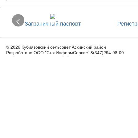
<
ный паспорт
Регистрация граждан
Регистрация гражд
© 2026 Кубиязовский сельсовет Аскинский район
Разработано ООО "СтатИнформСервис" 8(347)294-98-00