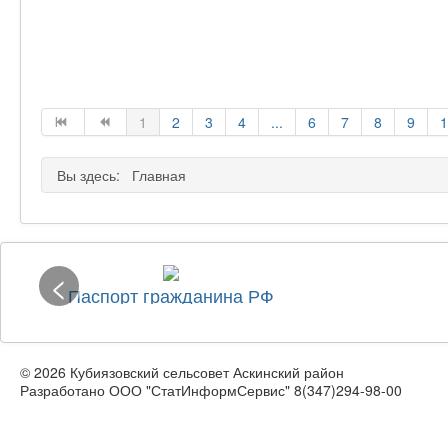
1
2
3
4
...
6
7
8
9
1
Вы здесь:
Главная
<
Паспорт гражданина РФ
© 2026 Кубиязовский сельсовет Аскинский район
Разработано ООО "СтатИнформСервис" 8(347)294-98-00