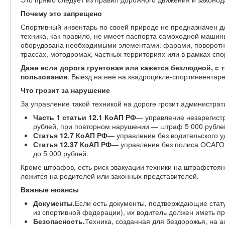
Почему это запрещено
Спортивный инвентарь по своей природе не предназначен дл
техника, как правило, не имеет паспорта самоходной маши
оборудована необходимыми элементами: фарами, поворотни
трассах, мотодромах, частных территориях или в рамках сп
Даже если дорога грунтовая или кажется безлюдной, с т
пользования
. Выезд на неё на квадроцикле-спортинвента
Что грозит за нарушение
За управление такой техникой на дороге грозит администрат
Часть 1 статьи 12.1 КоАП РФ
— управление незарегист
рублей, при повторном нарушении — штраф 5 000 рублей
Статья 12.7 КоАП РФ
— управление без водительского у
Статья 12.37 КоАП РФ
— управление без полиса ОСАГО.
до 5 000 рублей.
Кроме штрафов, есть риск эвакуации техники на штрафстоян
ложится на родителей или законных представителей.
Важные нюансы
Документы.
Если есть документы, подтверждающие стату
из спортивной федерации), их водитель должен иметь п
Безопасность.
Техника, созданная для бездорожья, на а