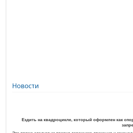
Новости
Ездить на квадроцикле, который оформлен как спо
запр
Это прямо следует из правил дорожного движения и законод