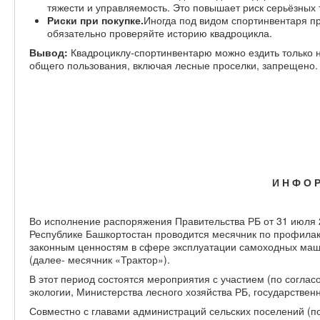
тяжести и управляемость. Это повышает риск серьёзных 
Риски при покупке.
Иногда под видом спортинвентаря п
обязательно проверяйте историю квадроцикла.
Вывод:
Квадроциклу-спортинвентарю можно ездить только н
общего пользования, включая лесные проселки, запрещено
И Н Ф О Р
Во исполнение распоряжения Правительства РБ от 31 июля 20
Республике Башкортостан проводится месячник по профила
законным ценностям в сфере эксплуатации самоходных маш
(далее- месячник «Трактор»).
В этот период состоятся мероприятия с участием (по согла
экологии, Министерства лесного хозяйства РБ, государстве
Совместно с главами администраций сельских поселений (п